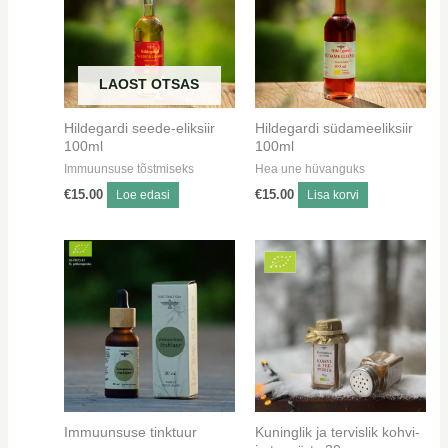
LAOST OTSAS
Hildegardi seede-eliksiir
Hildegardi südameeliksiir
100ml
100ml
Immuunsuse tõstmiseks
Hea une hüvanguks
€
15.00
Loe edasi
€
15.00
Lisa korvi
Immuunsuse tinktuur
Kuninglik ja tervislik kohvi-