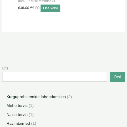
Immuunsuse tõstmiseks
€
18.00
€
9.00
Lisa korvi
Otsi
Otsi
Kurguprobleemide lahendamises
2
Mehe tervis
1
Naise tervis
1
Ravimtaimed
1