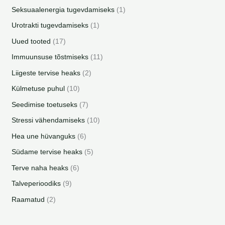
Seksuaalenergia tugevdamiseks
1
Urotrakti tugevdamiseks
1
Uued tooted
17
Immuunsuse tõstmiseks
11
Liigeste tervise heaks
2
Külmetuse puhul
10
Seedimise toetuseks
7
Stressi vähendamiseks
10
Hea une hüvanguks
6
Südame tervise heaks
5
Terve naha heaks
6
Talveperioodiks
9
Raamatud
2