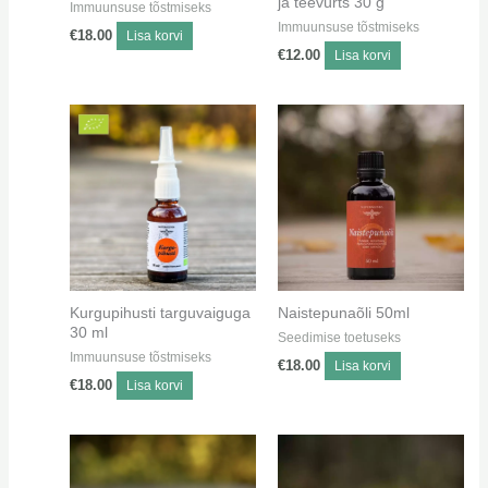
ja teevürts 30 g
Immuunsuse tõstmiseks
Immuunsuse tõstmiseks
€
18.00
Lisa korvi
€
12.00
Lisa korvi
Kurgupihusti targuvaiguga
Naistepunaõli 50ml
30 ml
Seedimise toetuseks
Immuunsuse tõstmiseks
€
18.00
Lisa korvi
€
18.00
Lisa korvi