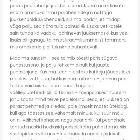
peaks peanahal ja juustes olema. Kuna ma ei kasuta
enam ammu-ammu parabeenide jm naftaga
juuksehooldusvahendeid, siis ma loodan, et midagi
väga palju sealt ära tulla polnud 😀 Lisaks vetikatele
sain tunda ka vadakul põhinevat juuksemaski, kus veel
lisaks oli igasugu taimset kraamikummelist tammeni,
mis omakorda pidi toimima puhastavalt.
Mida ma tundsin – see toimib tõesti päris sügava
puhastusena, ja palju rohkem ainult kui juuste
puhastajana. Kus ma tean – esiteks kui koju jõudes läks
meelest vett juua, hakkas pea tuikama – ja minu pea
tuikab vaid siis kui joon suures koguses
võilillejuureteed! 😀 Ja teiseks – tavapärasest suurem
janu saatis mind terve pealelõuna. Seda, et juuksed on
pärast pehmed ja siledad, pole ilmselt mõtet üteldagi,
küll aga tõestas see vähemalt minule, kui suur mõju
on nii väikesel kehaosa nagu peanahk. Kui peanahale
tehtud maskid hakkasid päriselt keha puhastama, siis
vastupidises võtmes – kui määrida endale pidevalt