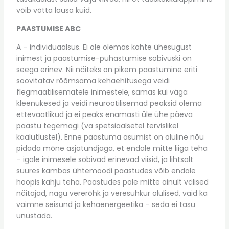
võib võtta lausa kuid.
PAASTUMISE ABC
A – individuaalsus. Ei ole olemas kahte ühesugust
inimest ja paastumise-puhastumise sobivuski on
seega erinev. Nii näiteks on pikem paastumine eriti
soovitatav rõõmsama kehaehitusega veidi
flegmaatilisematele inimestele, samas kui väga
kleenukesed ja veidi neurootilisemad peaksid olema
ettevaatlikud ja ei peaks enamasti üle ühe päeva
paastu tegemagi (va spetsiaalsetel tervislikel
kaalutlustel). Enne paastuma asumist on oluline nõu
pidada mõne asjatundjaga, et endale mitte liiga teha
– igale inimesele sobivad erinevad viisid, ja lihtsalt
suures kambas ühtemoodi paastudes võib endale
hoopis kahju teha. Paastudes pole mitte ainult välised
näitajad, nagu vererõhk ja veresuhkur olulised, vaid ka
vaimne seisund ja kehaenergeetika – seda ei tasu
unustada.