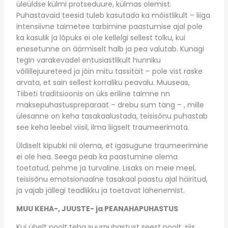
üleüldse külmi protseduure, külmas olemist.
Puhastavaid teesid tuleb kasutada ka mõistlikult – liiga
intensiivne taimetee tarbimine paastumise ajal pole
ka kasulik ja lõpuks ei ole kellelgi sellest tolku, kui
enesetunne on äärmiselt halb ja pea valutab. Kunagi
tegin varakevadel entusiastlikult hunniku
võilillejuureteed ja jõin mitu tassitäit – pole vist raske
arvata, et sain sellest korraliku peavalu. Muuseas,
Tiibeti traditsioonis on üks eriline taimne nn
maksepuhastuspreparaat – drebu sum tang – , mille
ülesanne on keha tasakaalustada, teisisõnu puhastab
see keha leebel viisil, ilma liigselt traumeerimata.
Üldiselt kipubki nii olema, et igasugune traumeerimine
ei ole hea. Seega peab ka paastumine olema
toetatud, pehme ja turvaline. Lisaks on meie meel,
teisisõnu emotsionaalne tasakaal paastu ajal häiritud,
ja vajab jällegi teadlikku ja toetavat lähenemist.
MUU KEHA-, JUUSTE- ja PEANAHAPUHASTUS
Kui ühelt poolt teha suurpuhastust seest poolt, siis