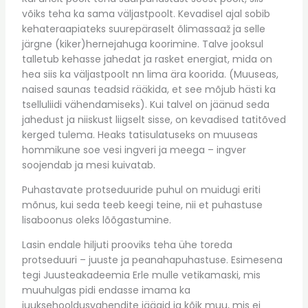
võiks teha ka sama väljastpoolt. Kevadisel ajal sobib
kehateraapiateks suurepäraselt õlimassaaž ja selle
järgne (kiker)hernejahuga koorimine. Talve jooksul
talletub kehasse jahedat ja rasket energiat, mida on
hea siis ka väljastpoolt nn lima ära koorida. (Muuseas,
naised saunas teadsid rääkida, et see mõjub hästi ka
tselluliidi vähendamiseks). Kui talvel on jäänud seda
jahedust ja niiskust liigselt sisse, on kevadised tatitõved
kerged tulema. Heaks tatisulatuseks on muuseas
hommikune soe vesi ingveri ja meega – ingver
soojendab ja mesi kuivatab.
Puhastavate protseduuride puhul on muidugi eriti
mõnus, kui seda teeb keegi teine, nii et puhastuse
lisaboonus oleks lõõgastumine.
Lasin endale hiljuti prooviks teha ühe toreda
protseduuri – juuste ja peanahapuhastuse. Esimesena
tegi Juusteakadeemia Erle mulle vetikamaski, mis
muuhulgas pidi endasse imama ka
juuksehooldusvahendite jäägid ja kõik muu, mis ei