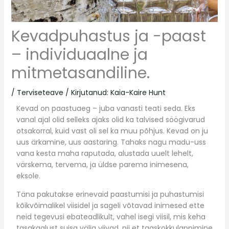
Kevadpuhastus ja -paast
– individuaalne ja
mitmetasandiline.
/
Terviseteave
/ Kirjutanud:
Kaia-Kaire Hunt
Kevad on paastuaeg – juba vanasti teati seda. Eks
vanal ajal olid selleks ajaks olid ka talvised söögivarud
otsakorral, kuid vast oli sel ka muu põhjus. Kevad on ju
uus ärkamine, uus aastaring. Tahaks nagu madu-uss
vana kesta maha raputada, alustada uuelt lehelt,
värskema, tervema, ja üldse parema inimesena,
eksole.
Täna pakutakse erinevaid paastumisi ja puhastumisi
kõikvõimalikel viisidel ja sageli võtavad inimesed ette
neid tegevusi ebateadlikult, vahel isegi viisil, mis keha
tasakaalust suisa välja viivad, nii et taaskokkulappimine