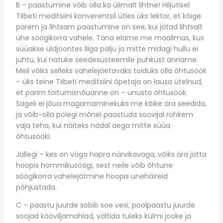
B – paastumine võib olla ka ülimalt lihtne! Hiljutisel
Tiibeti meditsiini konverentsil ütles üks lektor, et kõige
parem ja lihtsam paastumine on see, kui jätad lihtsalt
ühe söögikorra vahele. Täna elame me maailmas, kus
süüakse üldjoontes liiga palju ja mitte midagi hullu ei
juhtu, kui natuke seedesüsteemile puhkust anname.
Meil võiks selleks vahelejäetavaks toiduks olla õhtusöök
– üks teine Tiibeti meditsiini õpetaja on lausa ütelnud,
et parim toitumisnõuanne on – unusta õhtusöök.
Sageli ei jõua magamaminekuks me kõike ära seedida,
ja võib-olla polegi mõnel paastuda soovijal rohkem
vaja teha, kui näiteks nädal aega mitte süüa
õhtusööki.
Jällegi – kes on väga hapra närvikavaga, võiks ära jätta
hoopis hommikusöögi, sest neile võib õhtune
söögikorra vahelejätmine hoopis unehäireid
põhjustada.
C – paastu juurde sobib soe vesi, poolpaastu juurde
soojad kööviljamahlad, vältida tuleks külmi jooke ja