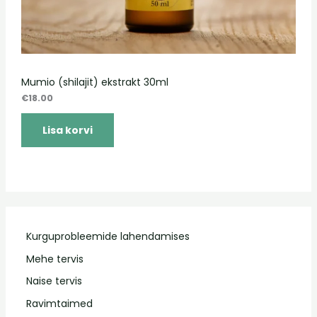
Mumio (shilajit) ekstrakt 30ml
€
18.00
Lisa korvi
Kurguprobleemide lahendamises
Mehe tervis
Naise tervis
Ravimtaimed