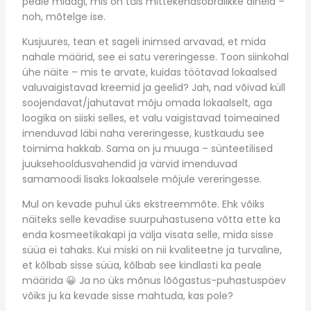
peale midagi, mis on täis mittekehasõbralikke aineid –
noh, mõtelge ise.
Kusjuures, tean et sageli inimsed arvavad, et mida
nahale määrid, see ei satu vereringesse. Toon siinkohal
ühe näite – mis te arvate, kuidas töötavad lokaalsed
valuvaigistavad kreemid ja geelid? Jah, nad võivad küll
soojendavat/jahutavat mõju omada lokaalselt, aga
loogika on siiski selles, et valu vaigistavad toimeained
imenduvad läbi naha vereringesse, kustkaudu see
toimima hakkab. Sama on ju muuga – sünteetilised
juuksehooldusvahendid ja värvid imenduvad
samamoodi lisaks lokaalsele mõjule vereringesse.
Mul on kevade puhul üks ekstreemmõte. Ehk võiks
näiteks selle kevadise suurpuhastusena võtta ette ka
enda kosmeetikakapi ja välja visata selle, mida sisse
süüa ei tahaks. Kui miski on nii kvaliteetne ja turvaline,
et kõlbab sisse süüa, kõlbab see kindlasti ka peale
määrida 😀 Ja no üks mõnus lõõgastus-puhastuspäev
võiks ju ka kevade sisse mahtuda, kas pole?