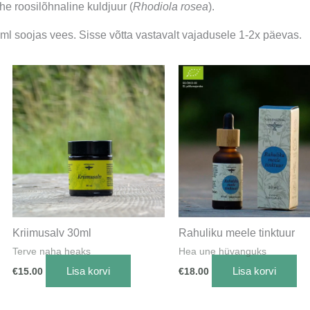
e roosilõhnaline kuldjuur (
Rhodiola rosea
).
 ml soojas vees. Sisse võtta vastavalt vajadusele 1-2x päevas.
Kriimusalv 30ml
Rahuliku meele tinktuur
Terve naha heaks
Hea une hüvanguks
Lisa korvi
Lisa korvi
€
15.00
€
18.00