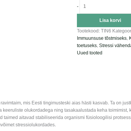
-
Lisa korvi
Tootekood:
TIN6
Kategoor
Immuunsuse tõstmiseks
,
toetuseks
,
Stressi vähen
Uued tooted
ravimtaim, mis Eesti tingimusteski aias hästi kasvab. Ta on ju
keeruliste olukordadega ning tasakaalustada keha toimimist, k
taimed aitavad stabiliseerida organismi füsioloogilisi protses
võimet stressiolukordades.