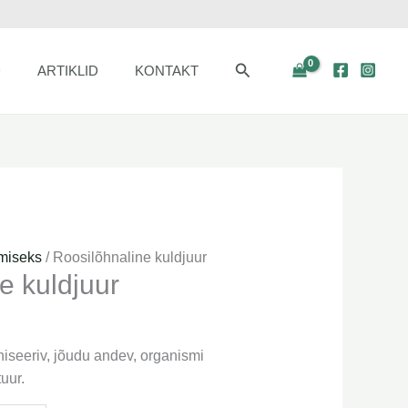
Otsi
D
ARTIKLID
KONTAKT
miseks
/ Roosilõhnaline kuldjuur
e kuldjuur
iseeriv, jõudu andev, organismi
uur.