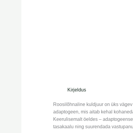
Kirjeldus
Roosilõhnaline kuldjuur on üks vägev 
adaptogeen, mis aitab kehal kohaneda 
Keerulisemalt öeldes – adaptogeensed 
tasakaalu ning suurendada vastupanu