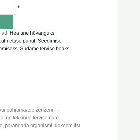
+
iad:
Hea une hüvanguks
,
Külmetuse puhul
,
Seedimise
damiseks
,
Südame tervise heaks
,
stkui põhjamaade ženženn –
ui on tekkinud tervisemure.
se, parandada organismi biokeemilist