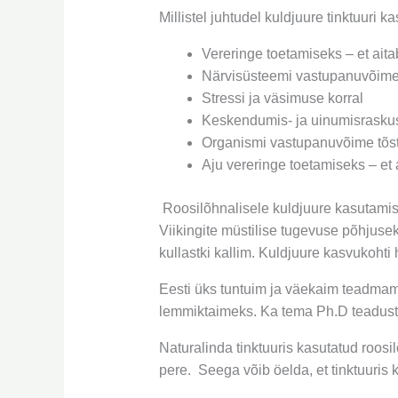
Millistel juhtudel kuldjuure tinktuuri k
Vereringe toetamiseks – et ait
Närvisüsteemi vastupanuvõime t
Stressi ja väsimuse korral
Keskendumis- ja uinumisrasku
Organismi vastupanuvõime tõst
Aju vereringe toetamiseks – et
Roosilõhnalisele kuldjuure kasutamist
Viikingite müstilise tugevuse põhjuseks
kullastki kallim. Kuldjuure kasvukohti 
Eesti üks tuntuim ja väekaim teadmam
lemmiktaimeks. Ka tema Ph.D teadus
Naturalinda tinktuuris kasutatud r
oosi
pere. Seega võib öelda, et tinktuuris 