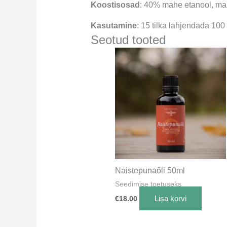
Koostisosad
: 40% mahe etanool, mah
Kasutamine
: 15 tilka lahjendada 100
Seotud tooted
Naistepunaõli 50ml
Seedimise toetuseks
Lisa korvi
€
18.00