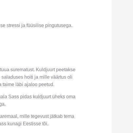
 stressi ja füüsilise pingutusega.
 tuua surematust. Kuldjuurt peetakse
saladuses hoiti ja mille väärtus oli
a taime läbi ajaloo peetud.
gala Sass pidas kuldjuurt üheks oma
ga.
aremaal, mille tegevust jätkab tema
ass kunagi Eestisse tõi.