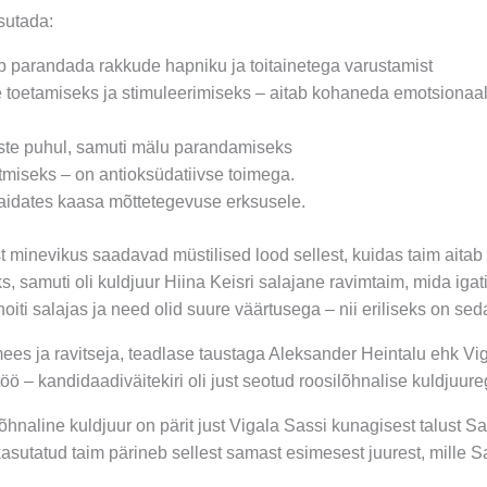
asutada:
ab parandada rakkude hapniku ja toitainetega varustamist
oetamiseks ja stimuleerimiseks – aitab kohaneda emotsionaalse
ste puhul, samuti mälu parandamiseks
miseks – on antioksüdatiivse toimega.
 aidates kaasa mõttetegevuse erksusele.
 minevikus saadavad müstilised lood sellest, kuidas taim aitab
, samuti oli kuldjuur Hiina Keisri salajane ravimtaim, mida igati 
hoiti salajas ja need olid suure väärtusega – nii eriliseks on sed
ees ja ravitseja, teadlase taustaga Aleksander Heintalu ehk Vi
töö –
kandidaadiväitekiri
oli just seotud roosilõhnalise kuldjuure
lõhnaline
kuldjuur on pärit just
Vigala Sassi
kunagisest
talust Sa
kasutatud taim pärineb sellest samast esimesest juurest, mille S