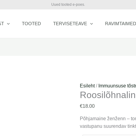
Roosilõhnaline
Uued tooted e-poes.
kuldjuur
kogus
ST
TOOTED
TERVISETEAVE
RAVIMTAIME
Esileht
/
Immuunsuse tõst
Roosilõhnalin
€
18.00
Põhjamaine ženženn – ton
vastupanu suurendav tinkt